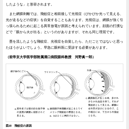
したような」と形容されます。
また網膜剥離では、飛蚊症と相前後して光視症（ぴかぴか光って見える、
光が走るなどの症状）を自覚することもあります。光視症は、網膜が強く引
っ張られるために起こる異常放電が原因と考えられています。顔面の打撲な
どで「眼から火が出る」というのがありますが、それも同じ理屈です。
墨を流したような飛蚊症、光視症を自覚したら、ただごとではないと思っ
たほうがよいでしょう。早急に眼科医に受診する必要があります。
（前帝京大学医学部附属溝口病院眼科教授 河野眞一郎）
図48 飛蚊症の原因