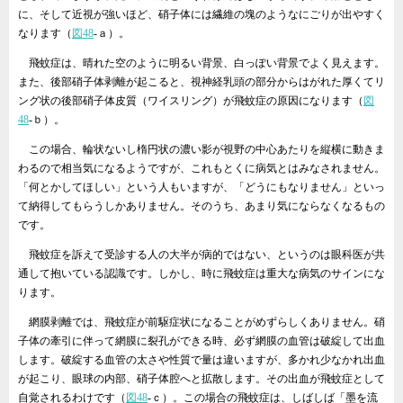
に、そして近視が強いほど、硝子体には繊維の塊のようなにごりが出やすく
なります（
図48
‐ａ）。
飛蚊症は、晴れた空のように明るい背景、白っぽい背景でよく見えます。
また、後部硝子体剥離が起こると、視神経乳頭の部分からはがれた厚くてリ
ング状の後部硝子体皮質（ワイスリング）が飛蚊症の原因になります（
図
48
‐ｂ）。
この場合、輪状ないし楕円状の濃い影が視野の中心あたりを縦横に動きま
わるので相当気になるようですが、これもとくに病気とはみなされません。
「何とかしてほしい」という人もいますが、「どうにもなりません」といっ
て納得してもらうしかありません。そのうち、あまり気にならなくなるもの
です。
飛蚊症を訴えて受診する人の大半が病的ではない、というのは眼科医が共
通して抱いている認識です。しかし、時に飛蚊症は重大な病気のサインにな
ります。
網膜剥離では、飛蚊症が前駆症状になることがめずらしくありません。硝
子体の牽引に伴って網膜に裂孔ができる時、必ず網膜の血管は破綻して出血
します。破綻する血管の太さや性質で量は違いますが、多かれ少なかれ出血
が起こり、眼球の内部、硝子体腔へと拡散します。その出血が飛蚊症として
自覚されるわけです（
図48
‐ｃ）。この場合の飛蚊症は、しばしば「墨を流