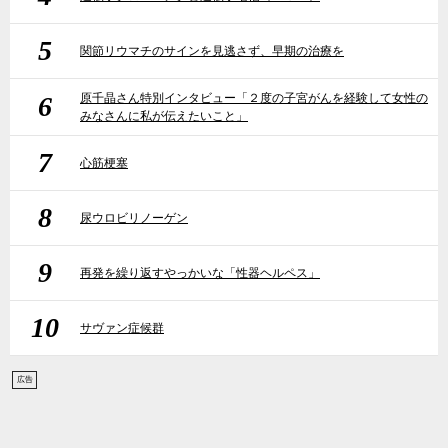
5
関節リウマチのサインを見逃さず、早期の治療を
6
原千晶さん特別インタビュー「２度の子宮がんを経験して女性の
みなさんに私が伝えたいこと」
7
心筋梗塞
8
尿ウロビリノーゲン
9
再発を繰り返すやっかいな「性器ヘルペス」
10
サヴァン症候群
広告