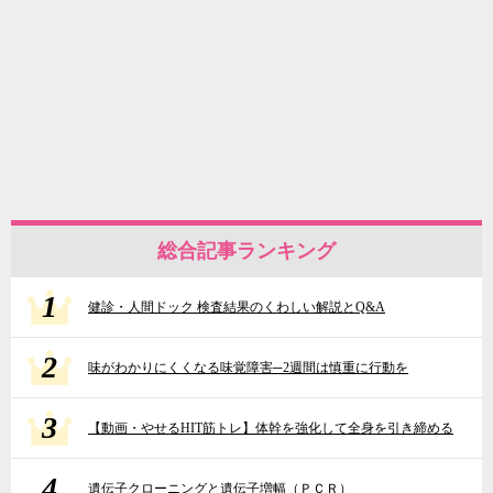
総合記事ランキング
1
健診・人間ドック 検査結果のくわしい解説とQ&A
2
味がわかりにくくなる味覚障害─2週間は慎重に行動を
3
【動画・やせるHIT筋トレ】体幹を強化して全身を引き締める
4
遺伝子クローニングと遺伝子増幅（ＰＣＲ）