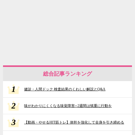
総合記事ランキング
1
健診・人間ドック 検査結果のくわしい解説とQ&A
2
味がわかりにくくなる味覚障害─2週間は慎重に行動を
3
【動画・やせるHIT筋トレ】体幹を強化して全身を引き締める