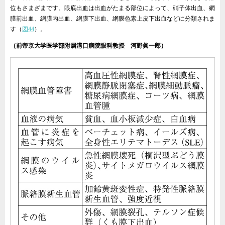
位もさまざまです。眼底出血は出血がたまる部位によって、硝子体出血、網
膜前出血、網膜内出血、網膜下出血、網膜色素上皮下出血などに分類されま
す（
図44
）。
（前帝京大学医学部附属溝口病院眼科教授 河野眞一郎）