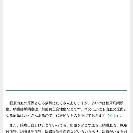
眼底出血の原因となる病気はたくさんありますが、多いのは糖尿病網膜
症、網膜静脈閉塞症、加齢黄斑変性症などです。そのほかにも出血の原因と
なる病気はたくさんあるので、代表的なものをあげておきます（
表６
）。
また、眼底出血とひと言でいっても、出血を起こす血管は網膜血管、脈絡
膜血管、網膜新生血管、脈絡膜新生血管などいろいろあり、出血がたまる部