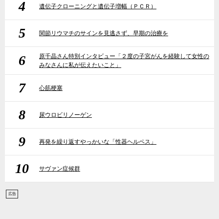
4
遺伝子クローニングと遺伝子増幅（ＰＣＲ）
5
関節リウマチのサインを見逃さず、早期の治療を
6
原千晶さん特別インタビュー「２度の子宮がんを経験して女性の
みなさんに私が伝えたいこと」
7
心筋梗塞
8
尿ウロビリノーゲン
9
再発を繰り返すやっかいな「性器ヘルペス」
10
サヴァン症候群
広告