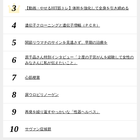
3
【動画・やせるHIT筋トレ】体幹を強化して全身を引き締める
4
遺伝子クローニングと遺伝子増幅（ＰＣＲ）
5
関節リウマチのサインを見逃さず、早期の治療を
6
原千晶さん特別インタビュー「２度の子宮がんを経験して女性の
みなさんに私が伝えたいこと」
7
心筋梗塞
8
尿ウロビリノーゲン
9
再発を繰り返すやっかいな「性器ヘルペス」
10
サヴァン症候群