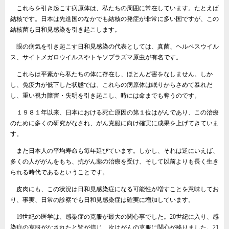
これらを引き起こす病原体は、私たちの周囲に常在しています。たとえば
結核です。日本は先進国のなかでも結核の発症が非常に多い国ですが、この
結核菌も日和見感染を引き起こします。
眼の病気を引き起こす日和見感染の代表としては、真菌、ヘルペスウイル
ス、サイトメガロウイルスやトキソプラズマ原虫が有名です。
これらは平素から私たちの体に存在し、ほとんど害をなしません。しか
し、免疫力が低下した状態では、これらの病原体は眠りからさめて暴れだ
し、重い視力障害・失明を引き起こし、時には命までも奪うのです。
１９８１年以来、日本における死亡原因の第１位はがんであり、この治療
のために多くの研究がなされ、がん克服に向け確実に成果を上げてきていま
す。
また日本人の平均寿命も毎年延びています。しかし、それは逆にいえば、
多くの人ががんをもち、抗がん薬の治療を受け、そして以前よりも長く生き
られる時代であるということです。
皮肉にも、この状況は日和見感染症になる可能性が増すことを意味してお
り、事実、日常の診察でも日和見感染症は確実に増加しています。
19世紀の医学は、感染症の克服が最大の関心事でした。20世紀に入り、感
染症の克服がなされたと皆が信じ、次はがんの克服に関心が移りました。21