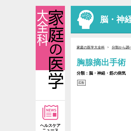
脳・神
家庭の医学大全科
分類から調
胸腺摘出手術
分類：脳・神経・筋の病気
広告
ヘルスケア
ニュース