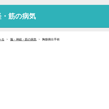
経・筋の病気
べる
脳・神経・筋の病気
胸腺摘出手術