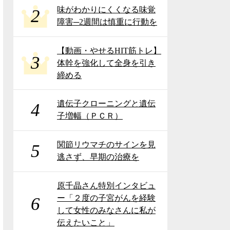
味がわかりにくくなる味覚
2
障害─2週間は慎重に行動を
【動画・やせるHIT筋トレ】
3
体幹を強化して全身を引き
締める
遺伝子クローニングと遺伝
4
子増幅（ＰＣＲ）
関節リウマチのサインを見
5
逃さず、早期の治療を
原千晶さん特別インタビュ
ー「２度の子宮がんを経験
6
して女性のみなさんに私が
伝えたいこと」