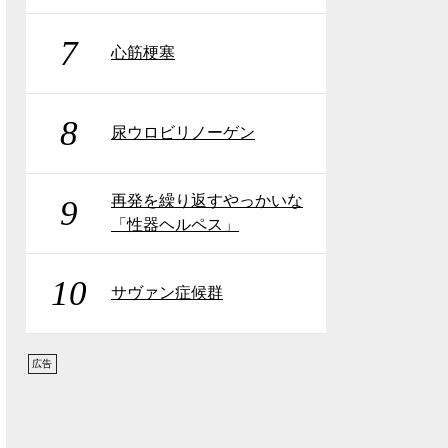
7
心筋梗塞
8
尿ウロビリノーゲン
再発を繰り返すやっかいな
9
「性器ヘルペス」
10
サヴァン症候群
広告