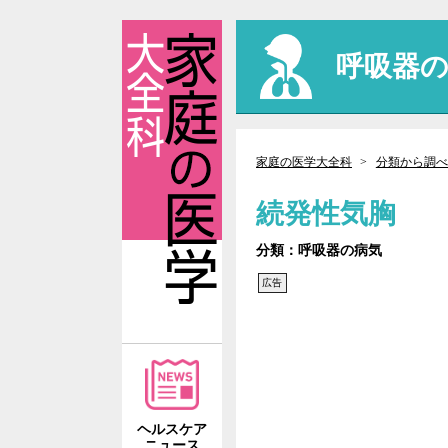
呼吸器
家庭の医学大全科
分類から調べ
続発性気胸
分類：呼吸器の病気
広告
ヘルスケア
ニュース