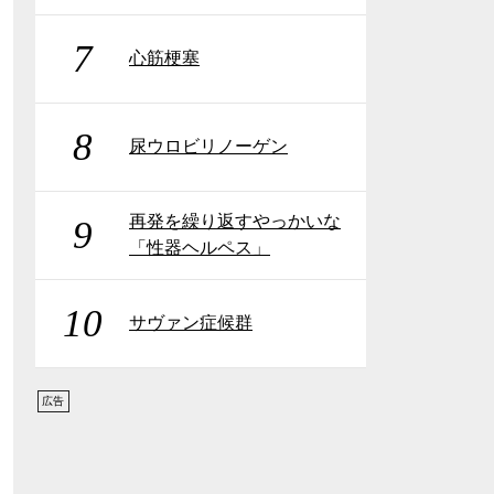
7
心筋梗塞
8
尿ウロビリノーゲン
再発を繰り返すやっかいな
9
「性器ヘルペス」
10
サヴァン症候群
広告