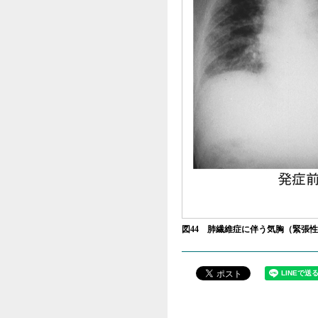
図44 肺繊維症に伴う気胸（緊張