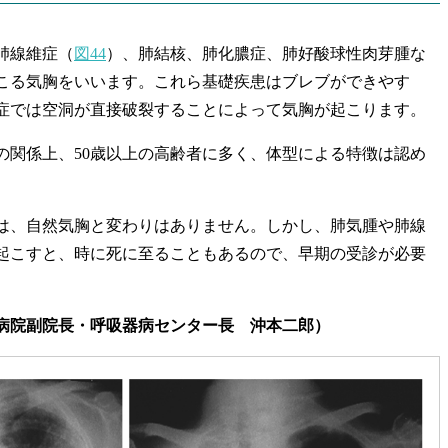
肺線維症（
図44
）、肺結核、肺化膿症、肺好酸球性肉芽腫な
こる気胸をいいます。これら基礎疾患はブレブができやす
症では空洞が直接破裂することによって気胸が起こります。
関係上、50歳以上の高齢者に多く、体型による特徴は認め
、自然気胸と変わりはありません。しかし、肺気腫や肺線
起こすと、時に死に至ることもあるので、早期の受診が必要
病院副院長・呼吸器病センター長 沖本二郎）