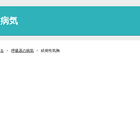
の病気
る
呼吸器の病気
続発性気胸