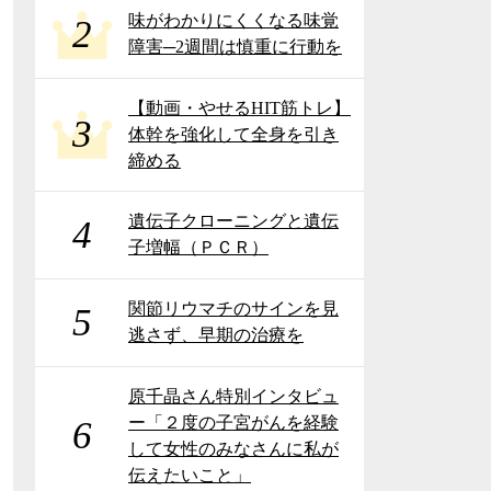
味がわかりにくくなる味覚
2
障害─2週間は慎重に行動を
【動画・やせるHIT筋トレ】
3
体幹を強化して全身を引き
締める
遺伝子クローニングと遺伝
4
子増幅（ＰＣＲ）
関節リウマチのサインを見
5
逃さず、早期の治療を
原千晶さん特別インタビュ
ー「２度の子宮がんを経験
6
して女性のみなさんに私が
伝えたいこと」