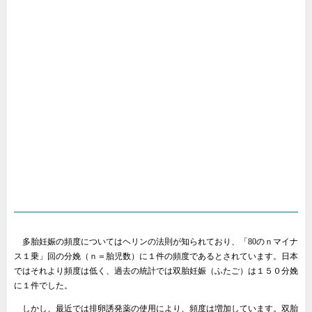
多胎妊娠の頻度についてはヘリンの法則が知られており、「80のｎマイナ
ス１乗」回の分娩（ｎ＝胎児数）に１件の頻度であるとされています。日本
ではそれより頻度は低く、過去の統計では双胎妊娠（ふたご）は１５０分娩
に１件でした。
しかし、最近では排卵誘発薬の使用により、頻度は増加しています。双胎